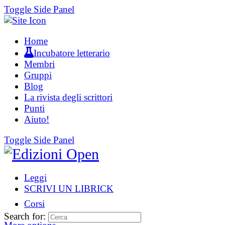
Toggle Side Panel
Home
Incubatore letterario
Membri
Gruppi
Blog
La rivista degli scrittori
Punti
Aiuto!
Toggle Side Panel
Leggi
SCRIVI UN LIBRICK
Corsi
Search for: