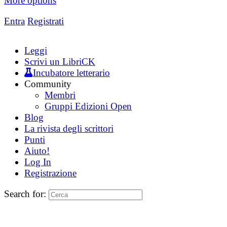
More options
Entra
Registrati
Leggi
Scrivi un LibriCK
Incubatore letterario
Community
Membri
Gruppi Edizioni Open
Blog
La rivista degli scrittori
Punti
Aiuto!
Log In
Registrazione
Search for: