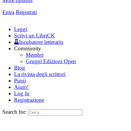
More options
Entra
Registrati
Leggi
Scrivi un LibriCK
Incubatore letterario
Community
Membri
Gruppi Edizioni Open
Blog
La rivista degli scrittori
Punti
Aiuto!
Log In
Registrazione
Search for: