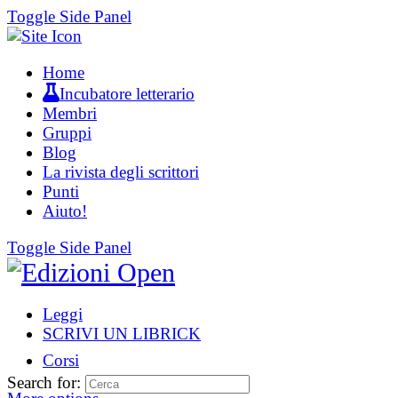
Toggle Side Panel
Home
Incubatore letterario
Membri
Gruppi
Blog
La rivista degli scrittori
Punti
Aiuto!
Toggle Side Panel
Leggi
SCRIVI UN LIBRICK
Corsi
Search for: