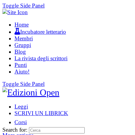
Toggle Side Panel
Home
Incubatore letterario
Membri
Gruppi
Blog
La rivista degli scrittori
Punti
Aiuto!
Toggle Side Panel
Leggi
SCRIVI UN LIBRICK
Corsi
Search for: