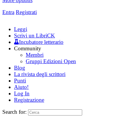
More options
Entra
Registrati
Leggi
Scrivi un LibriCK
Incubatore letterario
Community
Membri
Gruppi Edizioni Open
Blog
La rivista degli scrittori
Punti
Aiuto!
Log In
Registrazione
Search for: