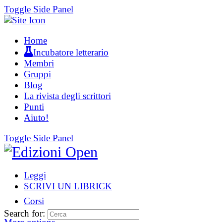
Toggle Side Panel
Home
Incubatore letterario
Membri
Gruppi
Blog
La rivista degli scrittori
Punti
Aiuto!
Toggle Side Panel
Leggi
SCRIVI UN LIBRICK
Corsi
Search for: