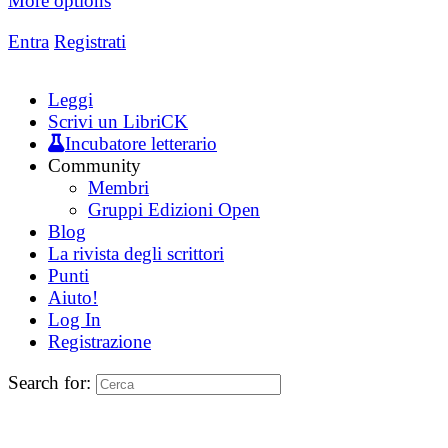
More options
Entra
Registrati
Leggi
Scrivi un LibriCK
Incubatore letterario
Community
Membri
Gruppi Edizioni Open
Blog
La rivista degli scrittori
Punti
Aiuto!
Log In
Registrazione
Search for: