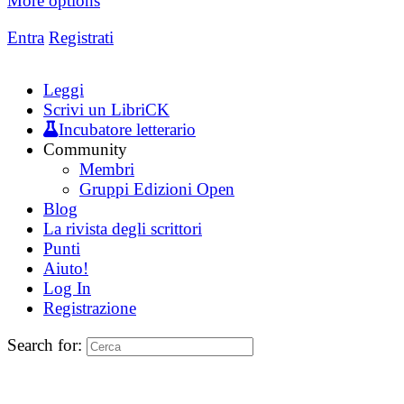
More options
Entra
Registrati
Leggi
Scrivi un LibriCK
Incubatore letterario
Community
Membri
Gruppi Edizioni Open
Blog
La rivista degli scrittori
Punti
Aiuto!
Log In
Registrazione
Search for: