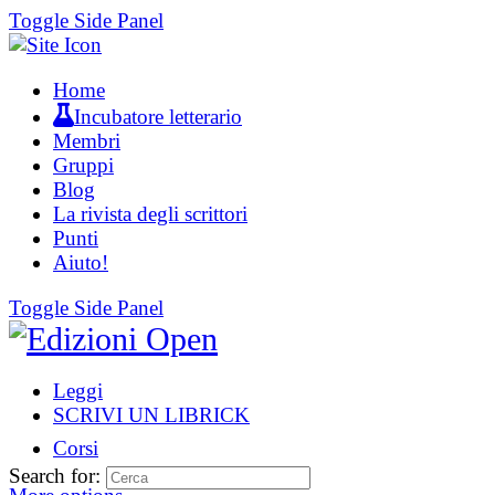
Toggle Side Panel
Home
Incubatore letterario
Membri
Gruppi
Blog
La rivista degli scrittori
Punti
Aiuto!
Toggle Side Panel
Leggi
SCRIVI UN LIBRICK
Corsi
Search for: