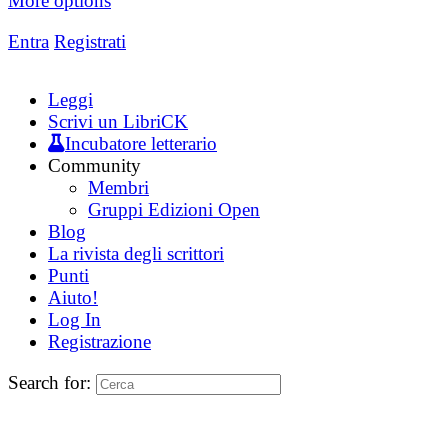
More options
Entra
Registrati
Leggi
Scrivi un LibriCK
Incubatore letterario
Community
Membri
Gruppi Edizioni Open
Blog
La rivista degli scrittori
Punti
Aiuto!
Log In
Registrazione
Search for: