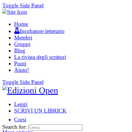
Toggle Side Panel
Home
Incubatore letterario
Membri
Gruppi
Blog
La rivista degli scrittori
Punti
Aiuto!
Toggle Side Panel
Leggi
SCRIVI UN LIBRICK
Corsi
Search for: