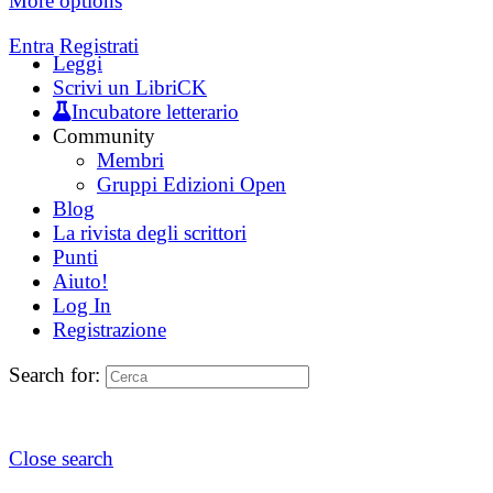
More options
Entra
Registrati
Leggi
Scrivi un LibriCK
Incubatore letterario
Community
Membri
Gruppi Edizioni Open
Blog
La rivista degli scrittori
Punti
Aiuto!
Log In
Registrazione
Search for:
Close search