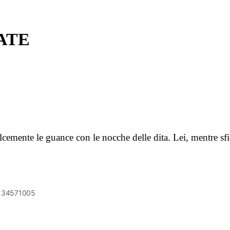
ATE
 dolcemente le guance con le nocche delle dita. Lei, mentre s
6134571005