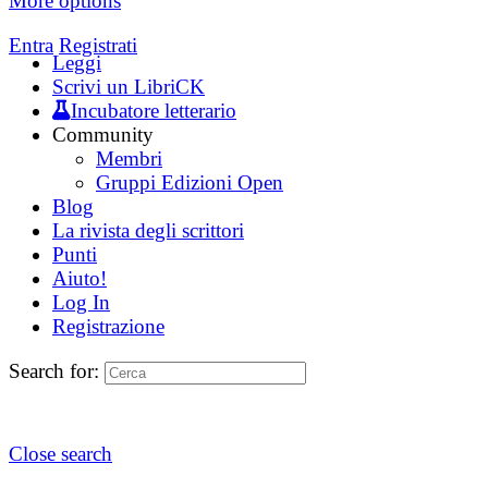
More options
Entra
Registrati
Leggi
Scrivi un LibriCK
Incubatore letterario
Community
Membri
Gruppi Edizioni Open
Blog
La rivista degli scrittori
Punti
Aiuto!
Log In
Registrazione
Search for:
Close search