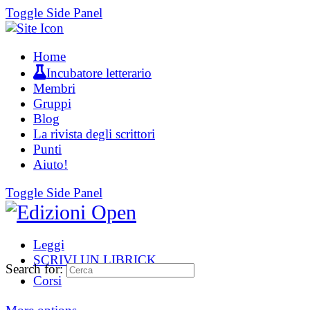
Toggle Side Panel
Home
Incubatore letterario
Membri
Gruppi
Blog
La rivista degli scrittori
Punti
Aiuto!
Toggle Side Panel
Leggi
SCRIVI UN LIBRICK
Search for:
Corsi