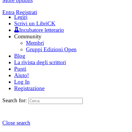
More options
Entra
Registrati
Leggi
Scrivi un LibriCK
Incubatore letterario
Community
Membri
Gruppi Edizioni Open
Blog
La rivista degli scrittori
Punti
Aiuto!
Log In
Registrazione
Search for:
Close search