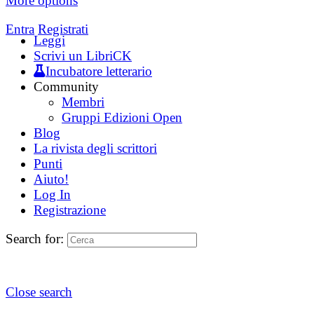
More options
Entra
Registrati
Leggi
Scrivi un LibriCK
Incubatore letterario
Community
Membri
Gruppi Edizioni Open
Blog
La rivista degli scrittori
Punti
Aiuto!
Log In
Registrazione
Search for:
Close search