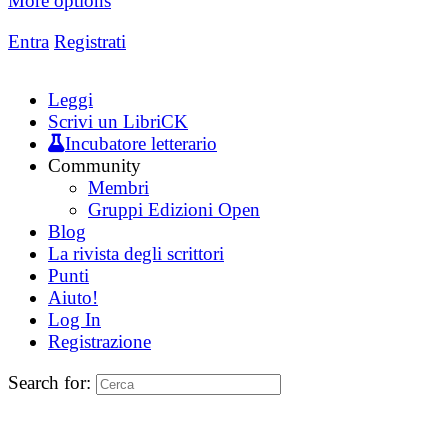
More options
Entra
Registrati
Leggi
Scrivi un LibriCK
Incubatore letterario
Community
Membri
Gruppi Edizioni Open
Blog
La rivista degli scrittori
Punti
Aiuto!
Log In
Registrazione
Search for: