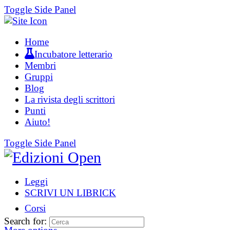
Toggle Side Panel
Home
Incubatore letterario
Membri
Gruppi
Blog
La rivista degli scrittori
Punti
Aiuto!
Toggle Side Panel
Leggi
SCRIVI UN LIBRICK
Corsi
Search for: