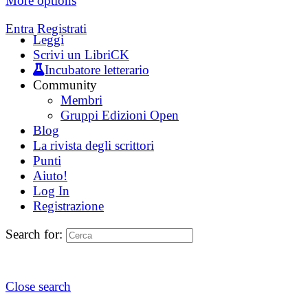
More options
Entra
Registrati
Leggi
Scrivi un LibriCK
Incubatore letterario
Community
Membri
Gruppi Edizioni Open
Blog
La rivista degli scrittori
Punti
Aiuto!
Log In
Registrazione
Search for:
Close search