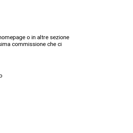
n homepage o in altre sezione
issima commissione che ci
o