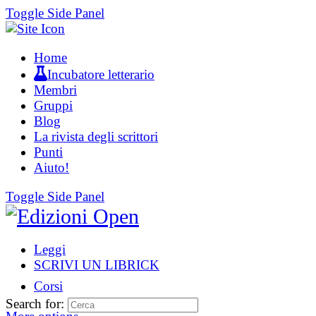
Toggle Side Panel
Home
Incubatore letterario
Membri
Gruppi
Blog
La rivista degli scrittori
Punti
Aiuto!
Toggle Side Panel
Leggi
SCRIVI UN LIBRICK
Corsi
Search for: