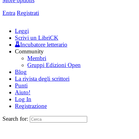
More options
Entra
Registrati
Leggi
Scrivi un LibriCK
Incubatore letterario
Community
Membri
Gruppi Edizioni Open
Blog
La rivista degli scrittori
Punti
Aiuto!
Log In
Registrazione
Search for: