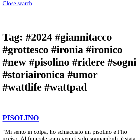
Close search
Tag:
#2024 #giannitacco
#grottesco #ironia #ironico
#new #pisolino #ridere #sogni
#storiaironica #umor
#wattlife #wattpad
PISOLINO
“Mi sento in colpa, ho schiacciato un pisolino e l’ho
ucciso. Al funerale sono venuti solo sonnambuli, è stata