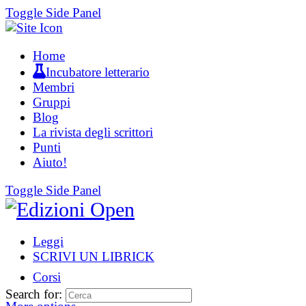
Toggle Side Panel
Home
Incubatore letterario
Membri
Gruppi
Blog
La rivista degli scrittori
Punti
Aiuto!
Toggle Side Panel
Leggi
SCRIVI UN LIBRICK
Corsi
Search for: