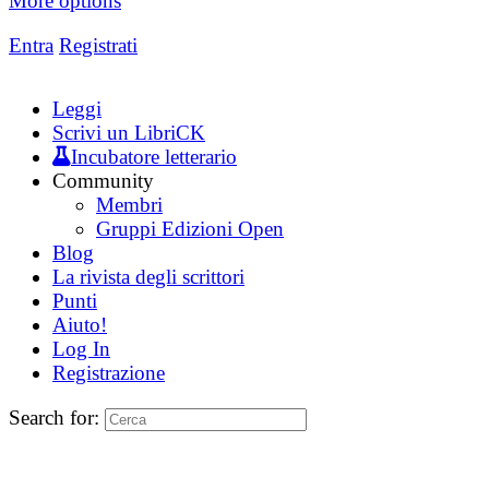
More options
Entra
Registrati
Leggi
Scrivi un LibriCK
Incubatore letterario
Community
Membri
Gruppi Edizioni Open
Blog
La rivista degli scrittori
Punti
Aiuto!
Log In
Registrazione
Search for: