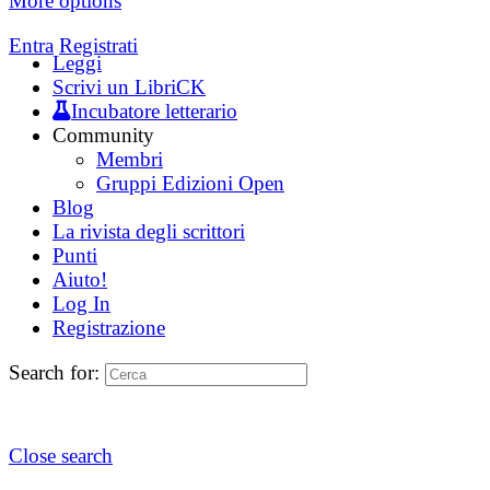
More options
Entra
Registrati
Leggi
Scrivi un LibriCK
Incubatore letterario
Community
Membri
Gruppi Edizioni Open
Blog
La rivista degli scrittori
Punti
Aiuto!
Log In
Registrazione
Search for:
Close search