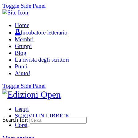
Toggle Side Panel
Home
Incubatore letterario
Membri
Gruppi
Blog
La rivista degli scrittori
Punti
Aiuto!
Toggle Side Panel
Leggi
SCRIVI UN LIBRICK
Search for:
Corsi