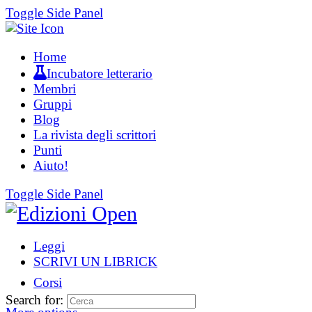
Toggle Side Panel
Home
Incubatore letterario
Membri
Gruppi
Blog
La rivista degli scrittori
Punti
Aiuto!
Toggle Side Panel
Leggi
SCRIVI UN LIBRICK
Corsi
Search for: