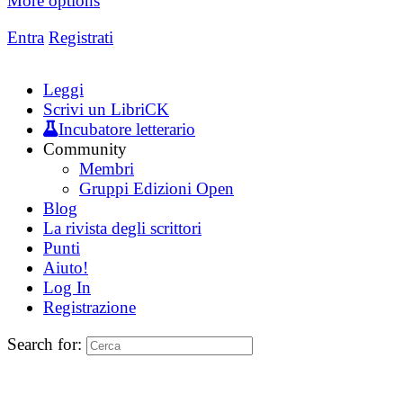
More options
Entra
Registrati
Leggi
Scrivi un LibriCK
Incubatore letterario
Community
Membri
Gruppi Edizioni Open
Blog
La rivista degli scrittori
Punti
Aiuto!
Log In
Registrazione
Search for: