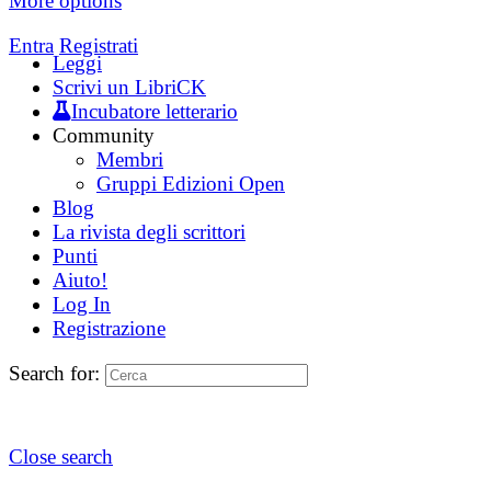
More options
Entra
Registrati
Leggi
Scrivi un LibriCK
Incubatore letterario
Community
Membri
Gruppi Edizioni Open
Blog
La rivista degli scrittori
Punti
Aiuto!
Log In
Registrazione
Search for:
Close search