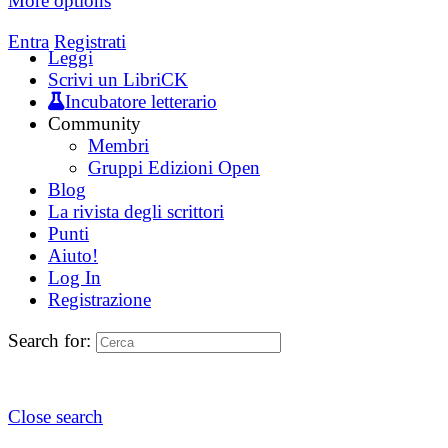
More options
Entra
Registrati
Leggi
Scrivi un LibriCK
Incubatore letterario
Community
Membri
Gruppi Edizioni Open
Blog
La rivista degli scrittori
Punti
Aiuto!
Log In
Registrazione
Search for:
Close search