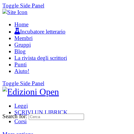
Toggle Side Panel
Home
Incubatore letterario
Membri
Gruppi
Blog
La rivista degli scrittori
Punti
Aiuto!
Toggle Side Panel
Leggi
SCRIVI UN LIBRICK
Search for:
Corsi