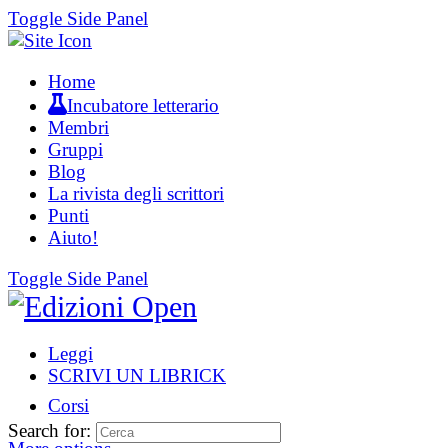
Toggle Side Panel
Home
Incubatore letterario
Membri
Gruppi
Blog
La rivista degli scrittori
Punti
Aiuto!
Toggle Side Panel
Leggi
SCRIVI UN LIBRICK
Corsi
Search for: