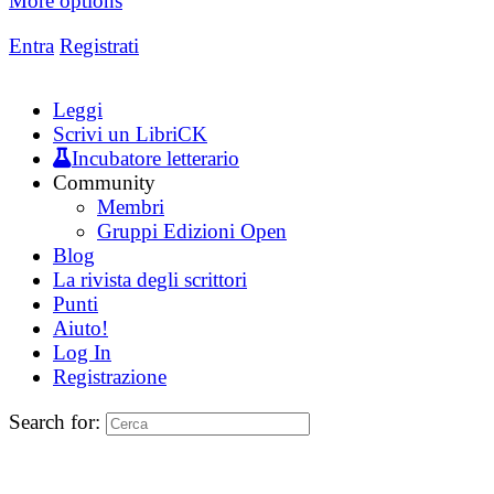
More options
Entra
Registrati
Leggi
Scrivi un LibriCK
Incubatore letterario
Community
Membri
Gruppi Edizioni Open
Blog
La rivista degli scrittori
Punti
Aiuto!
Log In
Registrazione
Search for: