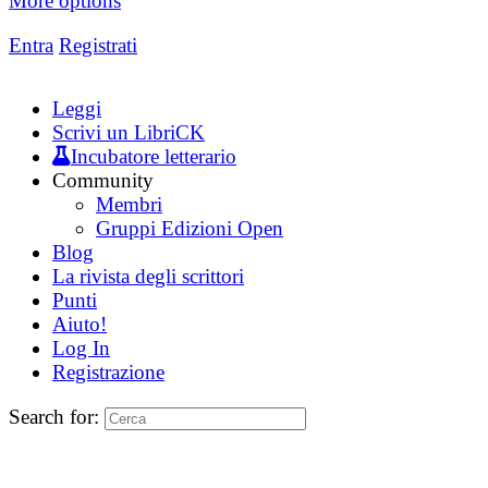
More options
Entra
Registrati
Leggi
Scrivi un LibriCK
Incubatore letterario
Community
Membri
Gruppi Edizioni Open
Blog
La rivista degli scrittori
Punti
Aiuto!
Log In
Registrazione
Search for: