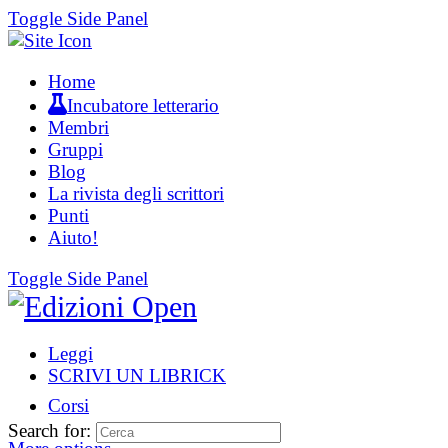
Toggle Side Panel
Home
Incubatore letterario
Membri
Gruppi
Blog
La rivista degli scrittori
Punti
Aiuto!
Toggle Side Panel
Leggi
SCRIVI UN LIBRICK
Corsi
Search for: