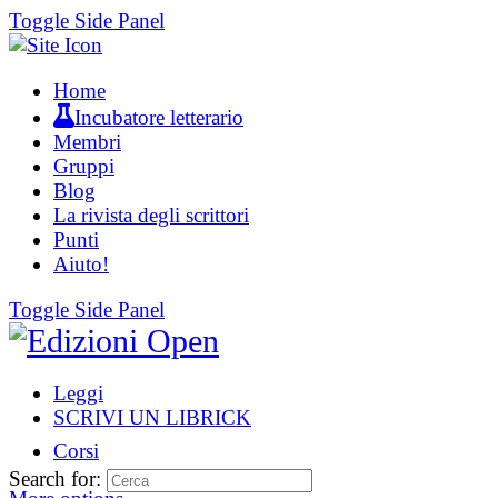
Toggle Side Panel
Home
Incubatore letterario
Membri
Gruppi
Blog
La rivista degli scrittori
Punti
Aiuto!
Toggle Side Panel
Leggi
SCRIVI UN LIBRICK
Corsi
Search for: