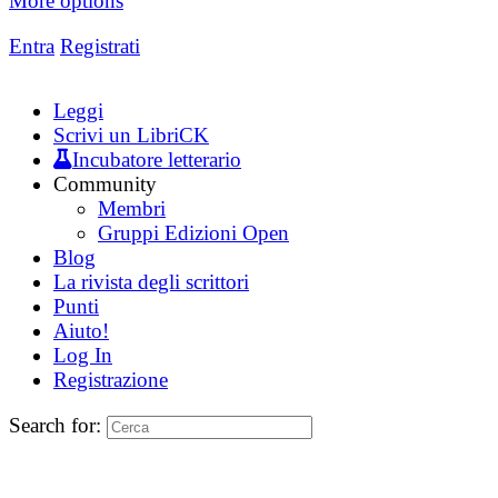
More options
Entra
Registrati
Leggi
Scrivi un LibriCK
Incubatore letterario
Community
Membri
Gruppi Edizioni Open
Blog
La rivista degli scrittori
Punti
Aiuto!
Log In
Registrazione
Search for: