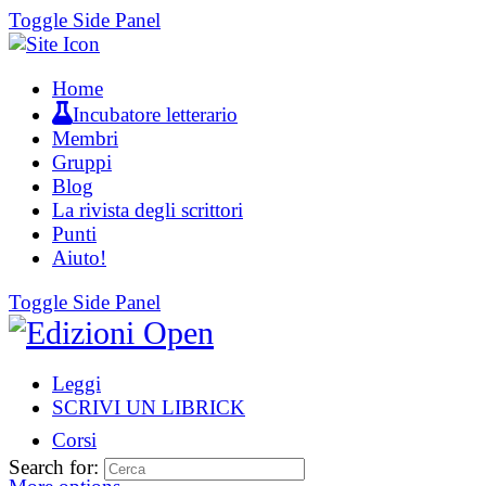
Toggle Side Panel
Home
Incubatore letterario
Membri
Gruppi
Blog
La rivista degli scrittori
Punti
Aiuto!
Toggle Side Panel
Leggi
SCRIVI UN LIBRICK
Corsi
Search for: