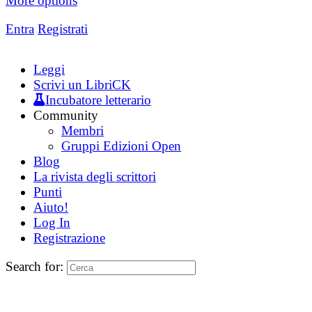
More options
Entra
Registrati
Leggi
Scrivi un LibriCK
Incubatore letterario
Community
Membri
Gruppi Edizioni Open
Blog
La rivista degli scrittori
Punti
Aiuto!
Log In
Registrazione
Search for: