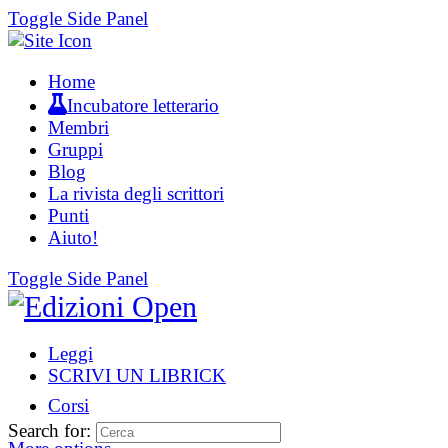
Toggle Side Panel
Home
Incubatore letterario
Membri
Gruppi
Blog
La rivista degli scrittori
Punti
Aiuto!
Toggle Side Panel
Leggi
SCRIVI UN LIBRICK
Corsi
Search for: