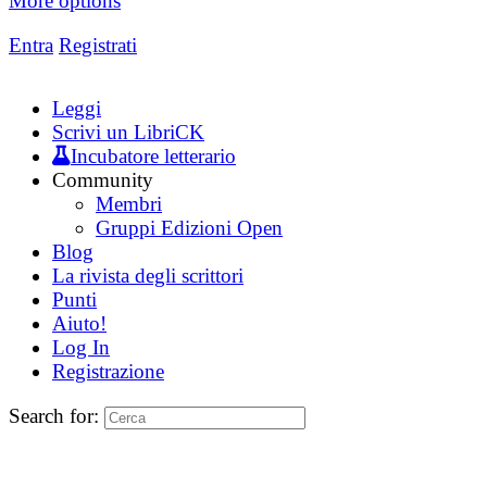
More options
Entra
Registrati
Leggi
Scrivi un LibriCK
Incubatore letterario
Community
Membri
Gruppi Edizioni Open
Blog
La rivista degli scrittori
Punti
Aiuto!
Log In
Registrazione
Search for: