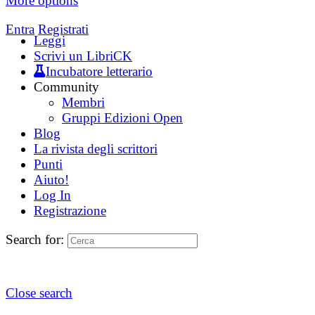
More options
Entra
Registrati
Leggi
Scrivi un LibriCK
Incubatore letterario
Community
Membri
Gruppi Edizioni Open
Blog
La rivista degli scrittori
Punti
Aiuto!
Log In
Registrazione
Search for:
Close search