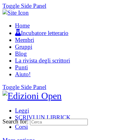
Toggle Side Panel
Home
Incubatore letterario
Membri
Gruppi
Blog
La rivista degli scrittori
Punti
Aiuto!
Toggle Side Panel
Leggi
SCRIVI UN LIBRICK
Search for:
Corsi