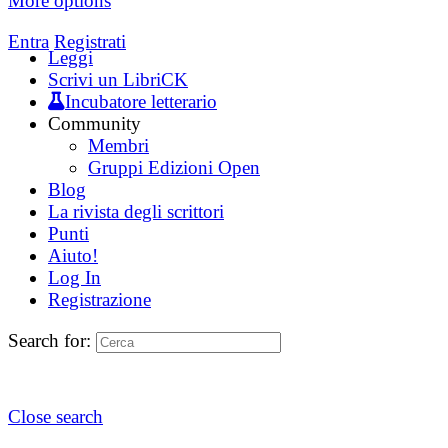
More options
Entra
Registrati
Leggi
Scrivi un LibriCK
Incubatore letterario
Community
Membri
Gruppi Edizioni Open
Blog
La rivista degli scrittori
Punti
Aiuto!
Log In
Registrazione
Search for:
Close search