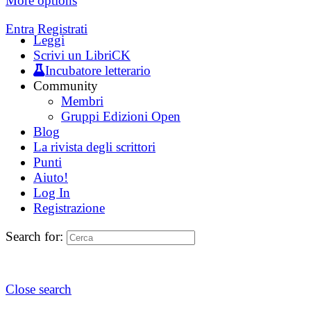
More options
Entra
Registrati
Leggi
Scrivi un LibriCK
Incubatore letterario
Community
Membri
Gruppi Edizioni Open
Blog
La rivista degli scrittori
Punti
Aiuto!
Log In
Registrazione
Search for:
Close search