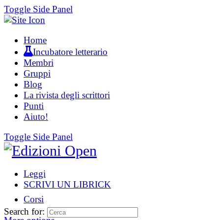
Toggle Side Panel
Home
Incubatore letterario
Membri
Gruppi
Blog
La rivista degli scrittori
Punti
Aiuto!
Toggle Side Panel
Leggi
SCRIVI UN LIBRICK
Corsi
Search for: