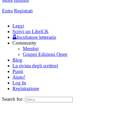
More options
Entra
Registrati
Leggi
Scrivi un LibriCK
Incubatore letterario
Community
Membri
Gruppi Edizioni Open
Blog
La rivista degli scrittori
Punti
Aiuto!
Log In
Registrazione
Search for: