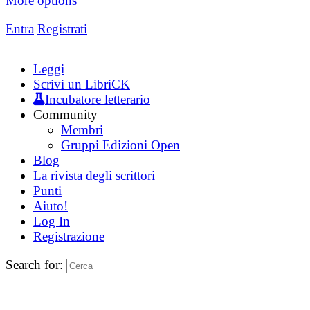
More options
Entra
Registrati
Leggi
Scrivi un LibriCK
Incubatore letterario
Community
Membri
Gruppi Edizioni Open
Blog
La rivista degli scrittori
Punti
Aiuto!
Log In
Registrazione
Search for: