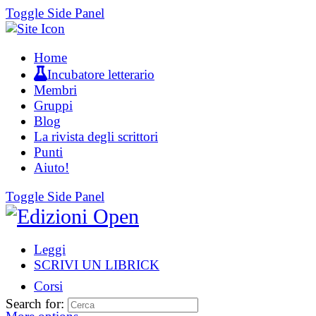
Toggle Side Panel
Home
Incubatore letterario
Membri
Gruppi
Blog
La rivista degli scrittori
Punti
Aiuto!
Toggle Side Panel
Leggi
SCRIVI UN LIBRICK
Corsi
Search for: