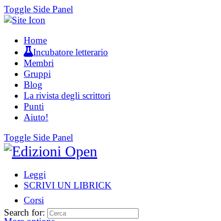
Toggle Side Panel
Home
Incubatore letterario
Membri
Gruppi
Blog
La rivista degli scrittori
Punti
Aiuto!
Toggle Side Panel
Leggi
SCRIVI UN LIBRICK
Corsi
Search for: