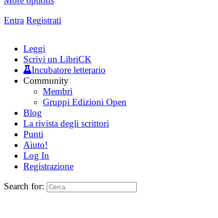
More options
Entra
Registrati
Leggi
Scrivi un LibriCK
Incubatore letterario
Community
Membri
Gruppi Edizioni Open
Blog
La rivista degli scrittori
Punti
Aiuto!
Log In
Registrazione
Search for: