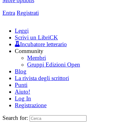
More options
Entra
Registrati
Leggi
Scrivi un LibriCK
Incubatore letterario
Community
Membri
Gruppi Edizioni Open
Blog
La rivista degli scrittori
Punti
Aiuto!
Log In
Registrazione
Search for: