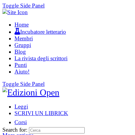
Toggle Side Panel
Home
Incubatore letterario
Membri
Gruppi
Blog
La rivista degli scrittori
Punti
Aiuto!
Toggle Side Panel
Leggi
SCRIVI UN LIBRICK
Corsi
Search for: