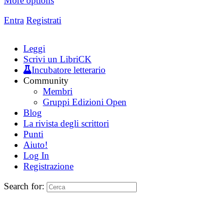
More options
Entra
Registrati
Leggi
Scrivi un LibriCK
Incubatore letterario
Community
Membri
Gruppi Edizioni Open
Blog
La rivista degli scrittori
Punti
Aiuto!
Log In
Registrazione
Search for: