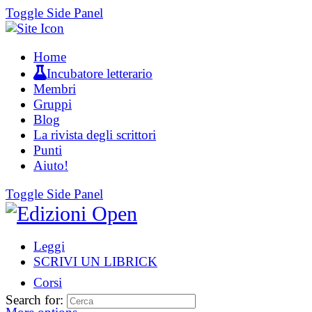
Toggle Side Panel
Home
Incubatore letterario
Membri
Gruppi
Blog
La rivista degli scrittori
Punti
Aiuto!
Toggle Side Panel
Leggi
SCRIVI UN LIBRICK
Corsi
Search for: