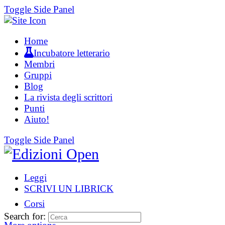
Toggle Side Panel
Home
Incubatore letterario
Membri
Gruppi
Blog
La rivista degli scrittori
Punti
Aiuto!
Toggle Side Panel
Leggi
SCRIVI UN LIBRICK
Corsi
Search for: