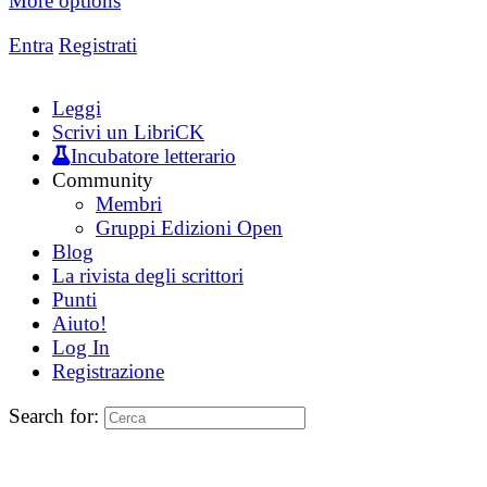
More options
Entra
Registrati
Leggi
Scrivi un LibriCK
Incubatore letterario
Community
Membri
Gruppi Edizioni Open
Blog
La rivista degli scrittori
Punti
Aiuto!
Log In
Registrazione
Search for: