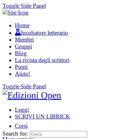
Toggle Side Panel
Home
Incubatore letterario
Membri
Gruppi
Blog
La rivista degli scrittori
Punti
Aiuto!
Toggle Side Panel
Leggi
SCRIVI UN LIBRICK
Corsi
Search for: