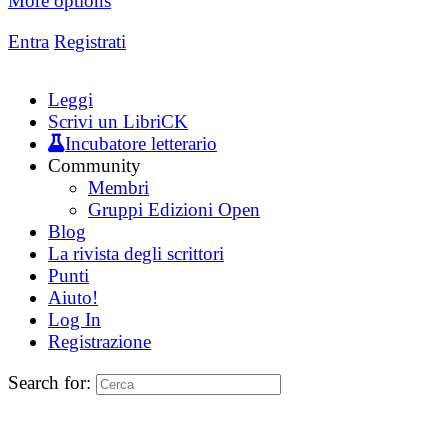
More options
Entra
Registrati
Leggi
Scrivi un LibriCK
Incubatore letterario
Community
Membri
Gruppi Edizioni Open
Blog
La rivista degli scrittori
Punti
Aiuto!
Log In
Registrazione
Search for: