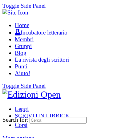
Toggle Side Panel
Home
Incubatore letterario
Membri
Gruppi
Blog
La rivista degli scrittori
Punti
Aiuto!
Toggle Side Panel
Leggi
SCRIVI UN LIBRICK
Search for:
Corsi