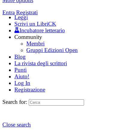
More options
Entra
Registrati
Leggi
Scrivi un LibriCK
Incubatore letterario
Community
Membri
Gruppi Edizioni Open
Blog
La rivista degli scrittori
Punti
Aiuto!
Log In
Registrazione
Search for:
Close search