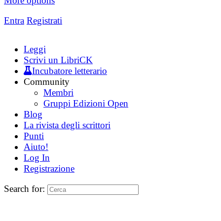
More options
Entra
Registrati
Leggi
Scrivi un LibriCK
Incubatore letterario
Community
Membri
Gruppi Edizioni Open
Blog
La rivista degli scrittori
Punti
Aiuto!
Log In
Registrazione
Search for: