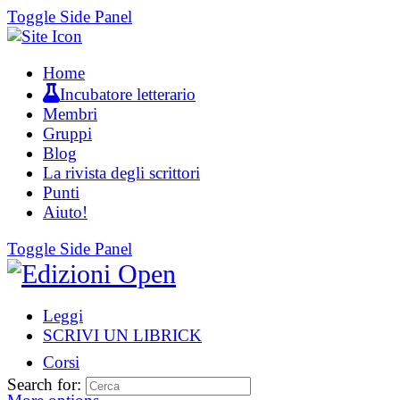
Toggle Side Panel
Home
Incubatore letterario
Membri
Gruppi
Blog
La rivista degli scrittori
Punti
Aiuto!
Toggle Side Panel
Leggi
SCRIVI UN LIBRICK
Corsi
Search for: