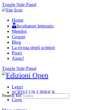
Toggle Side Panel
Home
Incubatore letterario
Membri
Gruppi
Blog
La rivista degli scrittori
Punti
Aiuto!
Toggle Side Panel
Leggi
SCRIVI UN LIBRICK
Search for:
Corsi