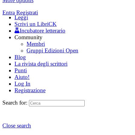
More options
Entra
Registrati
Leggi
Scrivi un LibriCK
Incubatore letterario
Community
Membri
Gruppi Edizioni Open
Blog
La rivista degli scrittori
Punti
Aiuto!
Log In
Registrazione
Search for:
Close search