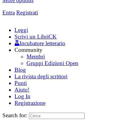
More options
Entra
Registrati
Leggi
Scrivi un LibriCK
Incubatore letterario
Community
Membri
Gruppi Edizioni Open
Blog
La rivista degli scrittori
Punti
Aiuto!
Log In
Registrazione
Search for: