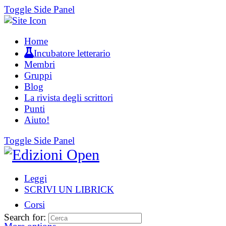
Toggle Side Panel
Home
Incubatore letterario
Membri
Gruppi
Blog
La rivista degli scrittori
Punti
Aiuto!
Toggle Side Panel
Leggi
SCRIVI UN LIBRICK
Corsi
Search for: