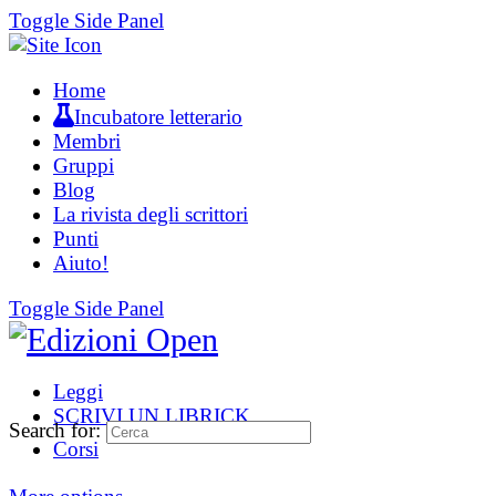
Toggle Side Panel
Home
Incubatore letterario
Membri
Gruppi
Blog
La rivista degli scrittori
Punti
Aiuto!
Toggle Side Panel
Leggi
SCRIVI UN LIBRICK
Search for:
Corsi