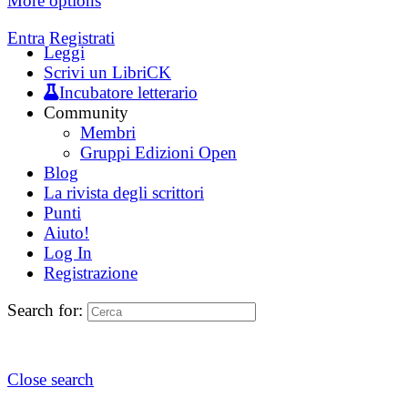
More options
Entra
Registrati
Leggi
Scrivi un LibriCK
Incubatore letterario
Community
Membri
Gruppi Edizioni Open
Blog
La rivista degli scrittori
Punti
Aiuto!
Log In
Registrazione
Search for:
Close search