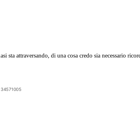
asi sta attraversando, di una cosa credo sia necessario ri
6134571005