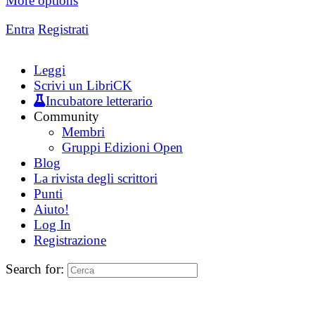
More options
Entra
Registrati
Leggi
Scrivi un LibriCK
Incubatore letterario
Community
Membri
Gruppi Edizioni Open
Blog
La rivista degli scrittori
Punti
Aiuto!
Log In
Registrazione
Search for: