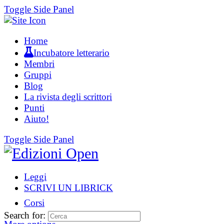
Toggle Side Panel
Home
Incubatore letterario
Membri
Gruppi
Blog
La rivista degli scrittori
Punti
Aiuto!
Toggle Side Panel
Leggi
SCRIVI UN LIBRICK
Corsi
Search for: