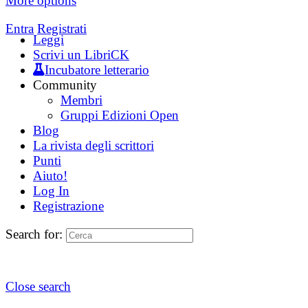
More options
Entra
Registrati
Leggi
Scrivi un LibriCK
Incubatore letterario
Community
Membri
Gruppi Edizioni Open
Blog
La rivista degli scrittori
Punti
Aiuto!
Log In
Registrazione
Search for:
Close search