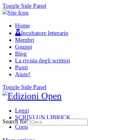
Toggle Side Panel
Home
Incubatore letterario
Membri
Gruppi
Blog
La rivista degli scrittori
Punti
Aiuto!
Toggle Side Panel
Leggi
SCRIVI UN LIBRICK
Search for:
Corsi