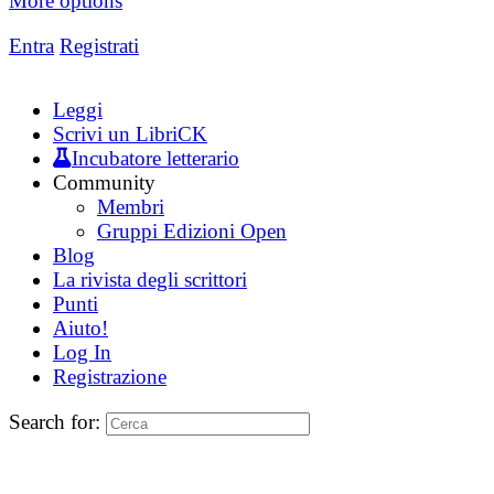
More options
Entra
Registrati
Leggi
Scrivi un LibriCK
Incubatore letterario
Community
Membri
Gruppi Edizioni Open
Blog
La rivista degli scrittori
Punti
Aiuto!
Log In
Registrazione
Search for: