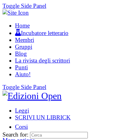
Toggle Side Panel
Home
Incubatore letterario
Membri
Gruppi
Blog
La rivista degli scrittori
Punti
Aiuto!
Toggle Side Panel
Leggi
SCRIVI UN LIBRICK
Corsi
Search for: