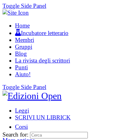
Toggle Side Panel
Home
Incubatore letterario
Membri
Gruppi
Blog
La rivista degli scrittori
Punti
Aiuto!
Toggle Side Panel
Leggi
SCRIVI UN LIBRICK
Corsi
Search for: