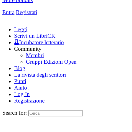
More options
Entra
Registrati
Leggi
Scrivi un LibriCK
Incubatore letterario
Community
Membri
Gruppi Edizioni Open
Blog
La rivista degli scrittori
Punti
Aiuto!
Log In
Registrazione
Search for: