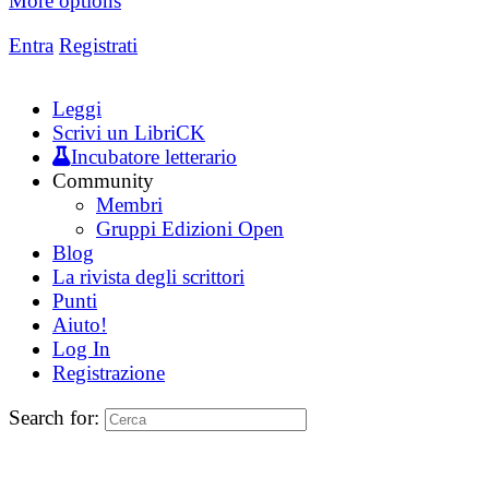
More options
Entra
Registrati
Leggi
Scrivi un LibriCK
Incubatore letterario
Community
Membri
Gruppi Edizioni Open
Blog
La rivista degli scrittori
Punti
Aiuto!
Log In
Registrazione
Search for: