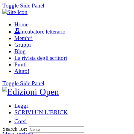
Toggle Side Panel
Home
Incubatore letterario
Membri
Gruppi
Blog
La rivista degli scrittori
Punti
Aiuto!
Toggle Side Panel
Leggi
SCRIVI UN LIBRICK
Corsi
Search for: