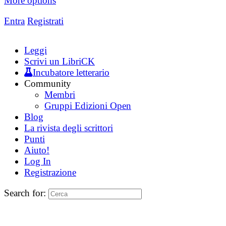
More options
Entra
Registrati
Leggi
Scrivi un LibriCK
Incubatore letterario
Community
Membri
Gruppi Edizioni Open
Blog
La rivista degli scrittori
Punti
Aiuto!
Log In
Registrazione
Search for: