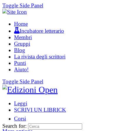
Toggle Side Panel
Home
Incubatore letterario
Membri
Gruppi
Blog
La rivista degli scrittori
Punti
Aiuto!
Toggle Side Panel
Leggi
SCRIVI UN LIBRICK
Corsi
Search for: