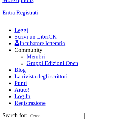
More options
Entra
Registrati
Leggi
Scrivi un LibriCK
Incubatore letterario
Community
Membri
Gruppi Edizioni Open
Blog
La rivista degli scrittori
Punti
Aiuto!
Log In
Registrazione
Search for: