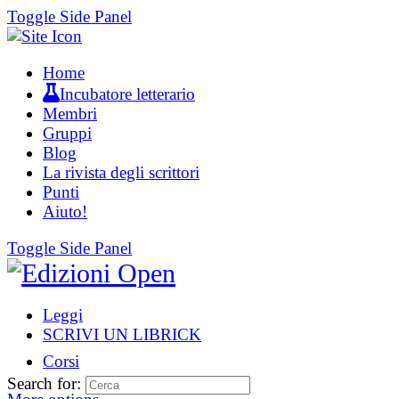
Toggle Side Panel
Home
Incubatore letterario
Membri
Gruppi
Blog
La rivista degli scrittori
Punti
Aiuto!
Toggle Side Panel
Leggi
SCRIVI UN LIBRICK
Corsi
Search for: