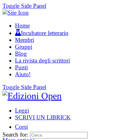
Toggle Side Panel
Home
Incubatore letterario
Membri
Gruppi
Blog
La rivista degli scrittori
Punti
Aiuto!
Toggle Side Panel
Leggi
SCRIVI UN LIBRICK
Corsi
Search for: