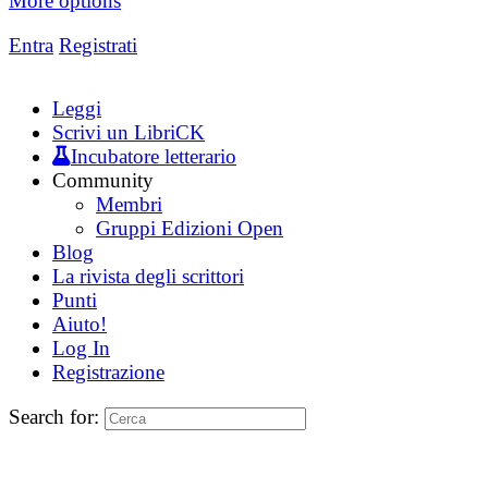
More options
Entra
Registrati
Leggi
Scrivi un LibriCK
Incubatore letterario
Community
Membri
Gruppi Edizioni Open
Blog
La rivista degli scrittori
Punti
Aiuto!
Log In
Registrazione
Search for: