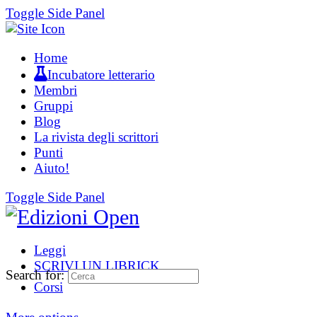
Toggle Side Panel
Home
Incubatore letterario
Membri
Gruppi
Blog
La rivista degli scrittori
Punti
Aiuto!
Toggle Side Panel
Leggi
SCRIVI UN LIBRICK
Search for:
Corsi