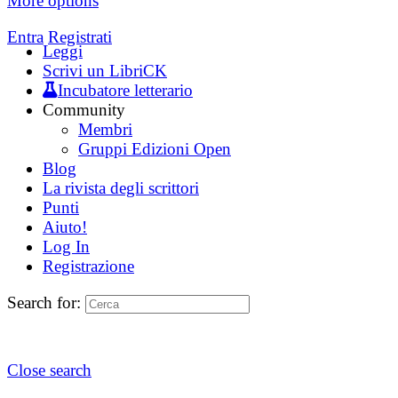
More options
Entra
Registrati
Leggi
Scrivi un LibriCK
Incubatore letterario
Community
Membri
Gruppi Edizioni Open
Blog
La rivista degli scrittori
Punti
Aiuto!
Log In
Registrazione
Search for:
Close search