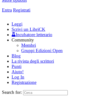
More options
Entra
Registrati
Leggi
Scrivi un LibriCK
Incubatore letterario
Community
Membri
Gruppi Edizioni Open
Blog
La rivista degli scrittori
Punti
Aiuto!
Log In
Registrazione
Search for: