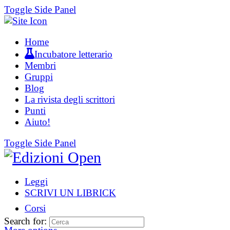
Toggle Side Panel
Home
Incubatore letterario
Membri
Gruppi
Blog
La rivista degli scrittori
Punti
Aiuto!
Toggle Side Panel
Leggi
SCRIVI UN LIBRICK
Corsi
Search for: