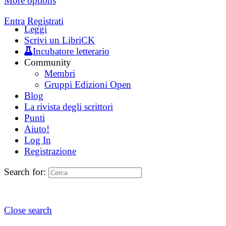
More options
Entra
Registrati
Leggi
Scrivi un LibriCK
Incubatore letterario
Community
Membri
Gruppi Edizioni Open
Blog
La rivista degli scrittori
Punti
Aiuto!
Log In
Registrazione
Search for:
Close search