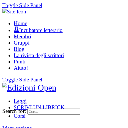
Toggle Side Panel
Home
Incubatore letterario
Membri
Gruppi
Blog
La rivista degli scrittori
Punti
Aiuto!
Toggle Side Panel
Leggi
SCRIVI UN LIBRICK
Search for:
Corsi