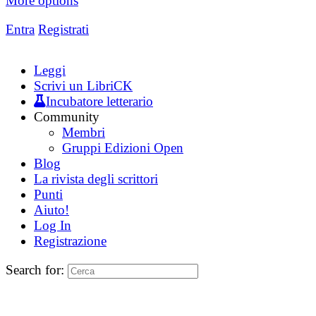
More options
Entra
Registrati
Leggi
Scrivi un LibriCK
Incubatore letterario
Community
Membri
Gruppi Edizioni Open
Blog
La rivista degli scrittori
Punti
Aiuto!
Log In
Registrazione
Search for: