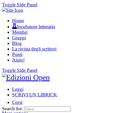
Toggle Side Panel
Home
Incubatore letterario
Membri
Gruppi
Blog
La rivista degli scrittori
Punti
Aiuto!
Toggle Side Panel
Leggi
SCRIVI UN LIBRICK
Corsi
Search for: